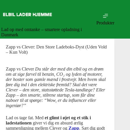
Skip
to
content
Produkter
Lad op med omtanke – smartere opladning i
Danmark
Zapp vs Clever: Den Store Ladeboks-Dyst (Uden Vold
– Kun Volt)
Zapp vs Clever
Du står der med din elbil og en drøm
om at sige farvel til benzin, CO₂ og lyden af motorer,
der hoster som gamle mænd i frostvejr. Men hvem skal
føre dig ind i den elektriske fremtid? Skal det være
Clever – den store, statsstøttede Tesla-tandlæge? Eller
Zapp – den smarte, stilrene startup, som får dine
naboer til at spørge: “Wow, er du influencer eller
ingeniør?”
Lad os tage fat. Med
et glimt i øjet og et stik i
ladestationen
giver vi dig en absurd ærlig
sammenligning mellem Clever og
Zapp
. Sæt dig godt