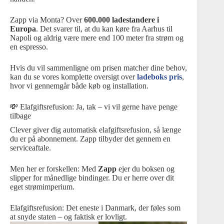
Zapp via Monta? Over
600.000 ladestandere i
Europa
. Det svarer til, at du kan køre fra Aarhus til
Napoli og aldrig være mere end 100 meter fra strøm og
en espresso.
Hvis du vil sammenligne om prisen matcher dine behov,
kan du se vores komplette oversigt over
ladeboks pris
,
hvor vi gennemgår både køb og installation.
💸 Elafgiftsrefusion: Ja, tak – vi vil gerne have penge
tilbage
Clever giver dig automatisk elafgiftsrefusion, så længe
du er på abonnement. Zapp tilbyder det gennem en
serviceaftale.
Men her er forskellen: Med
Zapp
ejer du boksen og
slipper for månedlige bindinger. Du er herre over dit
eget strømimperium.
Elafgiftsrefusion: Det eneste i Danmark, der føles som
at snyde staten – og faktisk er lovligt.