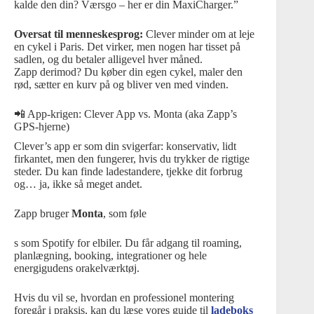
kalde den din? Værsgo – her er din MaxiCharger.”
Oversat til menneskesprog:
Clever
minder om at leje
en cykel i Paris. Det virker, men nogen har tisset på
sadlen, og du betaler alligevel hver måned.
Zapp derimod? Du køber din egen cykel, maler den
rød, sætter en kurv på og bliver ven med vinden.
📲 App-krigen: Clever App vs. Monta (aka Zapp’s
GPS-hjerne)
Clever’s app er som din svigerfar: konservativ, lidt
firkantet, men den fungerer, hvis du trykker de rigtige
steder. Du kan finde ladestandere, tjekke dit forbrug
og… ja, ikke så meget andet.
Zapp bruger
Monta
, som føle
s som Spotify for elbiler. Du får adgang til roaming,
planlægning, booking, integrationer og hele
energigudens orakelværktøj.
Hvis du vil se, hvordan en professionel montering
foregår i praksis, kan du læse vores guide til
ladeboks