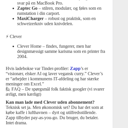
svar på en MacBook Pro.
Zaptec Go
– stilren, modulær, og føles som en
rumstation i din carport.
MaxiCharger
– robust og praktisk, som en
schweizerkniv uden knivdelen.
⚡ Clever
Clever Home – findes, fungerer, men har
designmæssigt samme karisma som en printer fra
2004.
Hvis ladebokse var Tinder-profiler:
Zapp
’s er
“visionær, elsker AI og laver vegansk curry.” Clever’s
er “arbejder i kommunens IT-afdeling og har stærke
meninger om Excel.”
🙋 FAQ – De spørgsmål folk faktisk googler (vi svarer
ærligt, men kærligt)
Kan man lade med Clever uden abonnement?
Teknisk set ja. Men økonomisk set? Du har det som at
købe kaffe i lufthavnen – dyrt og utilfredsstillende.
Zapp tilbyder pay-as-you-go. Du bruger, du betaler.
Intet drama.