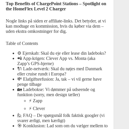
Top Benefits of ChargePoint Stations – Spotlight on
the HomeFlex Level 2 Charger
Nogle links på siden er affiliate-links. Det betyder, at vi
kan modtage en kommission, hvis du køber via dem –
uden ekstra omkostninger for dig.
Table of Contents
⚙️ Ejerskab: Skal du eje eller lease din ladeboks?
📲 App-krigen: Clever App vs. Monta (aka
Zapp’s GPS-hjerne)
🔌 Lade-netværk: Skal du nøjes med Danmark
eller cruise rundt i Europa?
💸 Elafgiftsrefusion: Ja, tak – vi vil gerne have
penge tilbage
🏡 Ladebokse: Vi dømmer på udseende og
funktion (sorry, men design tæller)
⚡ Zapp
⚡ Clever
🙋 FAQ – De spørgsmål folk faktisk googler (vi
svarer ærligt, men kærligt)
🎯 Konklusion: Lad som om du vælger mellem to