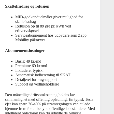
Skattefradrag og refusion
MID-godkendt elmåler giver mulighed for
skattefradrag
Refusion op til 89 øre pr. kWh ved
erhvervskørsel
Serviceabonnement hos udbydere som Zapp
Mobility påkrævet
Abonnementsløsninger
Basis: 49 kr./md
Premium: 69 kr./md
Inkluderer typisk:
Automatisk indberetning til SKAT
Detaljeret forbrugsrapport
Support og vedligeholdelse
Den månedlige driftsomkostning holdes lav
sammenlignet med offentlig opladning. En typisk Tesla-
ejer kan spare 30-40% på strømregningen ved at lade
hjemme frem for at benytte offentlige ladestandere. Med
intelligent opladning kan du udnytte de billigste