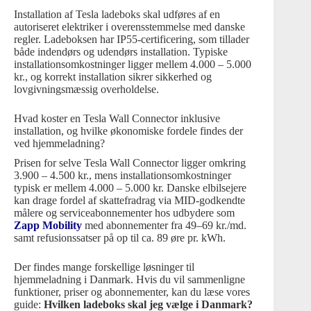
Installation af Tesla ladeboks skal udføres af en
autoriseret elektriker i overensstemmelse med danske
regler. Ladeboksen har IP55-certificering, som tillader
både indendørs og udendørs installation. Typiske
installationsomkostninger ligger mellem 4.000 – 5.000
kr., og korrekt installation sikrer sikkerhed og
lovgivningsmæssig overholdelse.
Hvad koster en Tesla Wall Connector inklusive
installation, og hvilke økonomiske fordele findes der
ved hjemmeladning?
Prisen for selve Tesla Wall Connector ligger omkring
3.900 – 4.500 kr., mens installationsomkostninger
typisk er mellem 4.000 – 5.000 kr. Danske elbilsejere
kan drage fordel af skattefradrag via MID-godkendte
målere og serviceabonnementer hos udbydere som
Zapp Mobility
med abonnementer fra 49–69 kr./md.
samt refusionssatser på op til ca. 89 øre pr. kWh.
Der findes mange forskellige løsninger til
hjemmeladning i Danmark. Hvis du vil sammenligne
funktioner, priser og abonnementer, kan du læse vores
guide:
Hvilken ladeboks skal jeg vælge i Danmark?