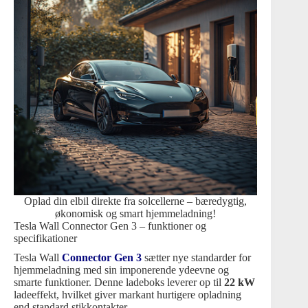
Oplad din elbil direkte fra solcellerne – bæredygtig,
økonomisk og smart hjemmeladning!
Tesla Wall Connector Gen 3 – funktioner og
specifikationer
Tesla Wall
Connector Gen 3
sætter nye standarder for
hjemmeladning med sin imponerende ydeevne og
smarte funktioner. Denne ladeboks leverer op til
22 kW
ladeeffekt, hvilket giver markant hurtigere opladning
end standard stikkontakter.