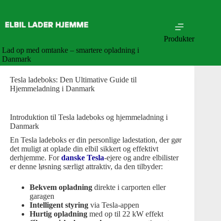
Skip
to
content
Produkter
Lad op med omtanke – smartere opladning i
Danmark
Tesla ladeboks: Den Ultimative Guide til
Hjemmeladning i Danmark
Introduktion til Tesla ladeboks og hjemmeladning i
Danmark
En Tesla ladeboks er din personlige ladestation, der gør
det muligt at oplade din elbil sikkert og effektivt
derhjemme. For
danske Tesla
-ejere og andre elbilister
er denne løsning særligt attraktiv, da den tilbyder:
Bekvem opladning
direkte i carporten eller
garagen
Intelligent styring
via Tesla-appen
Hurtig opladning
med op til 22 kW effekt