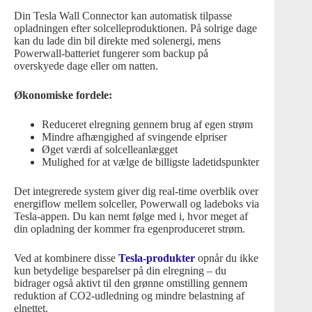
Din Tesla Wall Connector kan automatisk tilpasse
opladningen efter solcelleproduktionen. På solrige dage
kan du lade din bil direkte med solenergi, mens
Powerwall-batteriet fungerer som backup på
overskyede dage eller om natten.
Økonomiske fordele:
Reduceret elregning gennem brug af egen strøm
Mindre afhængighed af svingende elpriser
Øget værdi af solcelleanlægget
Mulighed for at vælge de billigste ladetidspunkter
Det integrerede system giver dig real-time overblik over
energiflow mellem solceller, Powerwall og ladeboks via
Tesla-appen. Du kan nemt følge med i, hvor meget af
din opladning der kommer fra egenproduceret strøm.
Ved at kombinere disse
Tesla-produkter
opnår du ikke
kun betydelige besparelser på din elregning – du
bidrager også aktivt til den grønne omstilling gennem
reduktion af CO2-udledning og mindre belastning af
elnettet.