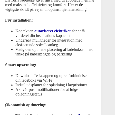
En Tesla ladeboks giver dig frihed til at oplade hjemme
med maksimal effektivitet og komfort. Her er de
vigtigste skridt på vejen til optimal hjemmeladning:
Før installation:
Kontakt en
autoriseret elektriker
for at få
vurderet din installations kapacitet
Undersøg muligheder for integration med
eksisterende solcelleanlæg
Vælg den optimale placering af ladeboksen med
tanke på kabellængde og parkering
Smart opsætning:
Download Tesla-appen og opret forbindelse til
din ladeboks via Wi-Fi
Indstil tidsplaner for opladning i lavpristimer
Aktivér push-notifikationer for at følge
opladningsstatus
Økonomisk optimering: