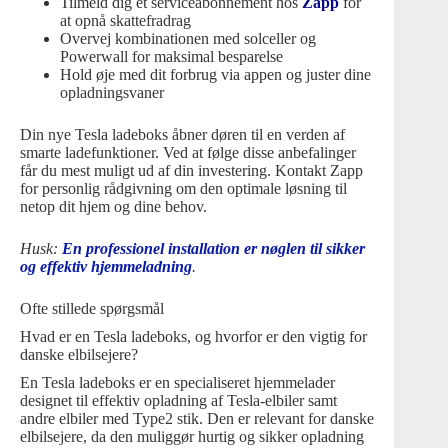
Tilmeld dig et serviceabonnement hos
Zapp
for
at opnå skattefradrag
Overvej kombinationen med solceller og
Powerwall for maksimal besparelse
Hold øje med dit forbrug via appen og juster dine
opladningsvaner
Din nye Tesla ladeboks åbner døren til en verden af
smarte ladefunktioner. Ved at følge disse anbefalinger
får du mest muligt ud af din investering. Kontakt Zapp
for personlig rådgivning om den optimale løsning til
netop dit hjem og dine behov.
Husk:
En professionel installation er nøglen til sikker
og effektiv
hjemmeladning
.
Ofte stillede spørgsmål
Hvad er en Tesla ladeboks, og hvorfor er den vigtig for
danske elbilsejere?
En Tesla ladeboks er en specialiseret hjemmelader
designet til effektiv opladning af Tesla-elbiler samt
andre elbiler med Type2 stik. Den er relevant for danske
elbilsejere, da den muliggør hurtig og sikker opladning